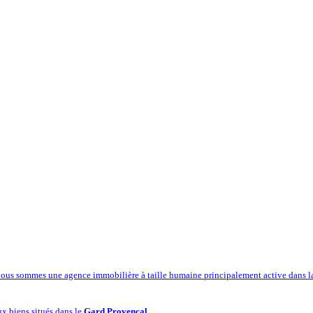
 nous sommes une agence immobilière à taille humaine principalement active dans la 
x biens situés dans le
Gard Provençal
.