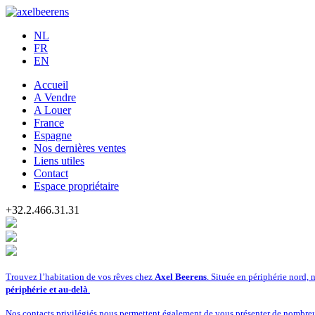
NL
FR
EN
Accueil
A Vendre
A Louer
France
Espagne
Nos dernières ventes
Liens utiles
Contact
Espace propriétaire
+32.2.466.31.31
Trouvez l’habitation de vos rêves chez
Axel Beerens
. Située en périphérie nord,
périphérie et au-delà
.
Nos contacts privilégiés nous permettent également de vous présenter de nombreu