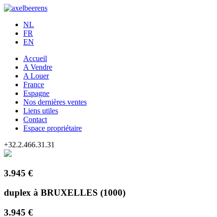
NL
FR
EN
Accueil
A Vendre
A Louer
France
Espagne
Nos dernières ventes
Liens utiles
Contact
Espace propriétaire
+32.2.466.31.31
3.945 €
duplex à BRUXELLES (1000)
3.945 €