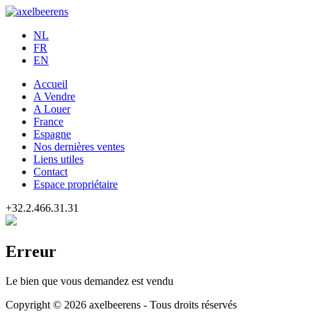
NL
FR
EN
Accueil
A Vendre
A Louer
France
Espagne
Nos dernières ventes
Liens utiles
Contact
Espace propriétaire
+32.2.466.31.31
Erreur
Le bien que vous demandez est vendu
Copyright © 2026 axelbeerens - Tous droits réservés